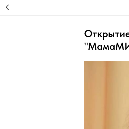
Открытие
"МамаМИ