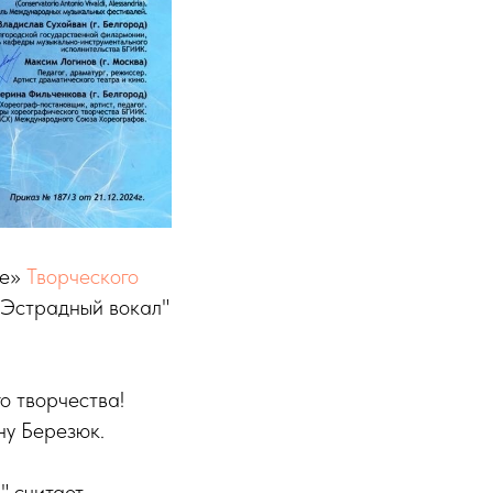
ве»
Творческого
"Эстрадный вокал"
о творчества!
ну Березюк.
 считает -