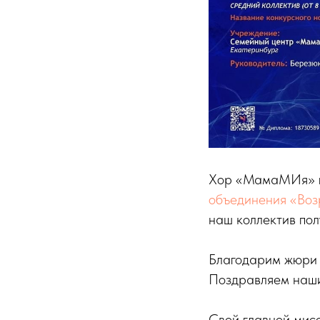
Хор «МамаМИя» пр
объединения «Воз
наш коллектив по
Благодарим жюри и
Поздравляем наши
Свой главной мисс