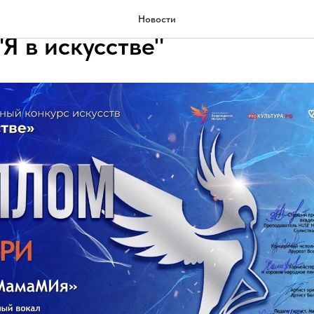
 XII Международного конку
Новости
"Я в искусстве"